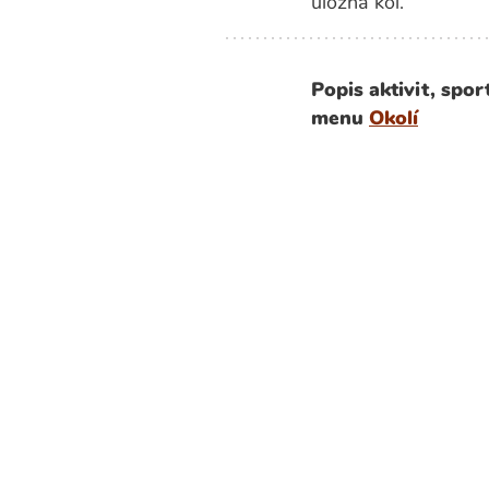
úložna kol.
Popis aktivit, spo
menu
Okolí