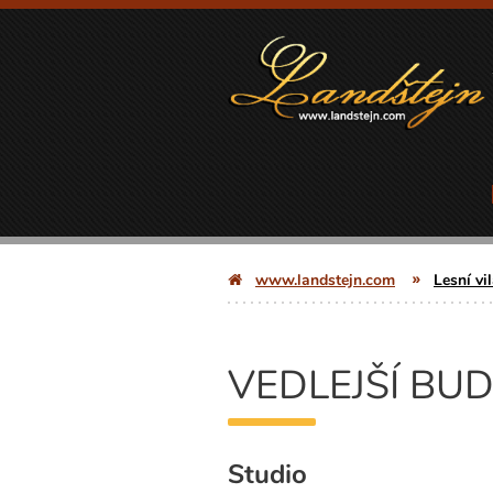
www.landstejn.com
Lesní vi
VEDLEJŠÍ BU
Studio