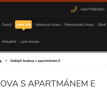
+420775902837
,
Domů
Lesní vila
Velkorysá chata
Romantická chata
Okolí
Aktuálně
Last minute
la
Vedlejší budova s apartmánem E
DOVA S APARTMÁNEM E