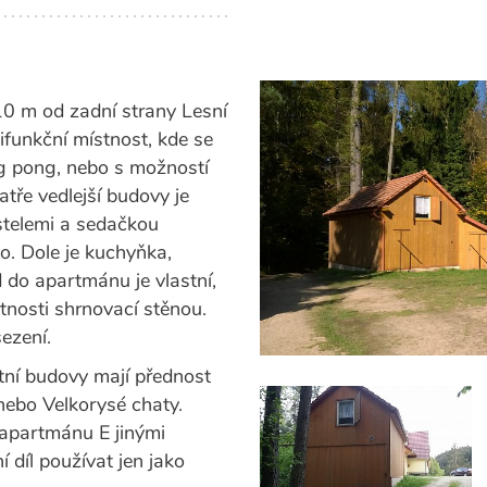
10 m od zadní strany Lesní
ltifunkční místnost, kde se
ng pong, nebo s možností
atře vedlejší budovy je
stelemi a sedačkou
ko. Dole je kuchyňka,
do apartmánu je vlastní,
tnosti shrnovací stěnou.
ezení.
tní budovy mají přednost
 nebo Velkorysé chaty.
apartmánu E jinými
 díl používat jen jako