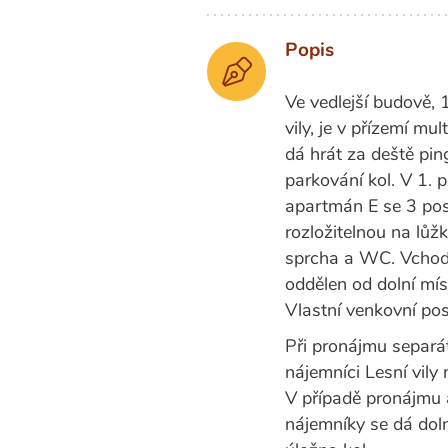
Popis
Ve vedlejší budově, 
vily, je v přízemí mu
dá hrát za deště pi
parkování kol. V 1. p
apartmán E se 3 po
rozložitelnou na lůž
sprcha a WC. Vchod 
oddělen od dolní mís
Vlastní venkovní pos
Při pronájmu separá
nájemníci Lesní vily
V případě pronájmu 
nájemníky se dá dolní