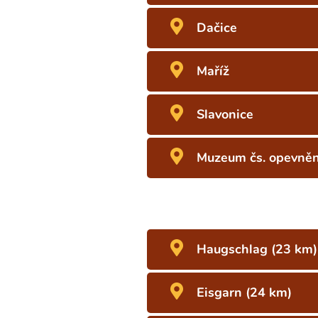
Dačice
Maříž
Slavonice
Muzeum čs. opevněn
Haugschlag (23 km)
Eisgarn (24 km)