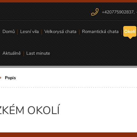
+420775902837
,
Domů
Lesní vila
Velkorysá chata
Romantická chata
Okolí
Aktuálně
Last minute
Popis
ZKÉM OKOLÍ