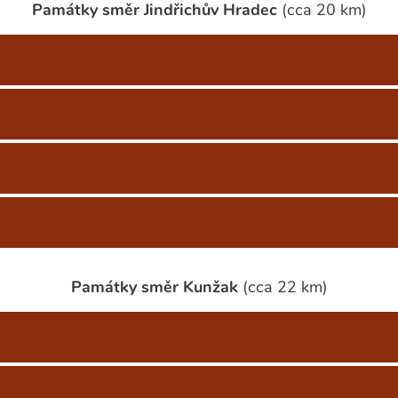
Památky směr Jindřichův Hradec
(cca 20 km)
Památky směr Kunžak
(cca 22 km)