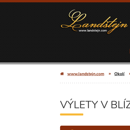
www.landstejn.com
Okolí
VÝLETY V BLÍ