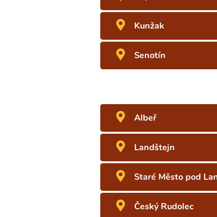
Kunžak
Senotín
Albeř
Landštejn
Staré Město pod La
Český Rudolec