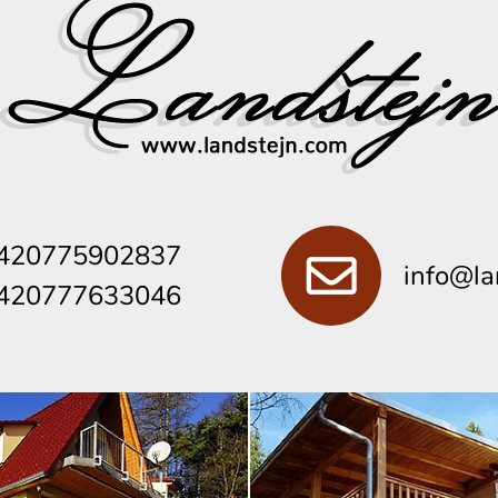
420775902837
info@la
420777633046