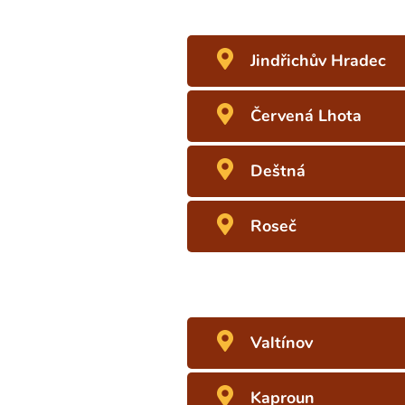
Jindřichův Hradec
Červená Lhota
Deštná
Roseč
Valtínov
Kaproun