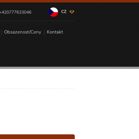
CZ
+420777633046
Obsazenost/Ceny
Kontakt