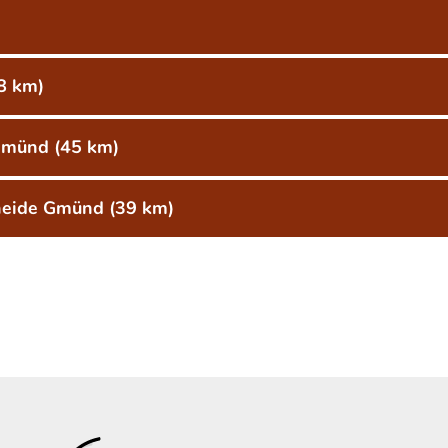
8 km)
Gmünd (45 km)
kheide Gmünd (39 km)