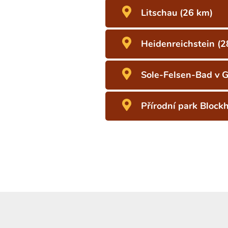
Litschau (26 km)
Heidenreichstein (2
Sole-Felsen-Bad v 
Přírodní park Bloc