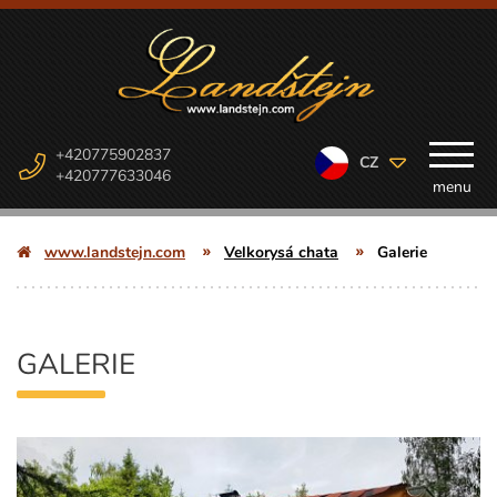
+420775902837
CZ
+420777633046
menu
www.landstejn.com
Velkorysá chata
Galerie
GALERIE