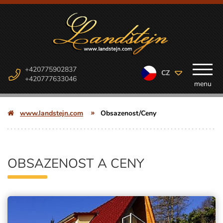
+420775902837
CZ
+420777633046
menu
www.landstejn.com
Obsazenost/Ceny
OBSAZENOST A CENY