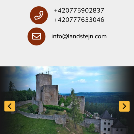
+420775902837
+420777633046
info@landstejn.com